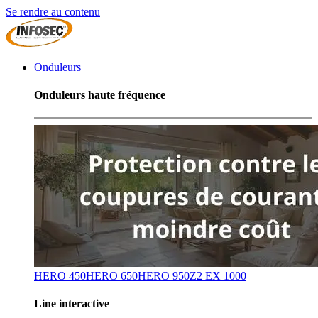
Se rendre au contenu
Onduleurs
Onduleurs haute fréquence
HERO 450
HERO 650
HERO 950
Z2 EX 1000
Line interactive